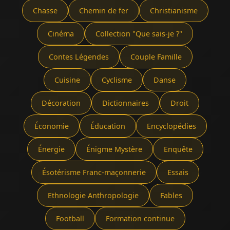
Chasse
Chemin de fer
Christianisme
Cinéma
Collection "Que sais-je ?"
Contes Légendes
Couple Famille
Cuisine
Cyclisme
Danse
Décoration
Dictionnaires
Droit
Économie
Éducation
Encyclopédies
Énergie
Énigme Mystère
Enquête
Ésotérisme Franc-maçonnerie
Essais
Ethnologie Anthropologie
Fables
Football
Formation continue