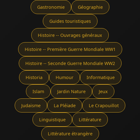
Gastronomie
Géographie
Guides touristiques
Histoire -- Ouvrages généraux
Histoire -- Première Guerre Mondiale WW1
Histoire -- Seconde Guerre Mondiale WW2
Historia
Humour
Informatique
Islam
Jardin Nature
Jeux
Judaïsme
La Pléïade
Le Crapouillot
Linguistique
Littérature
Littérature étrangère