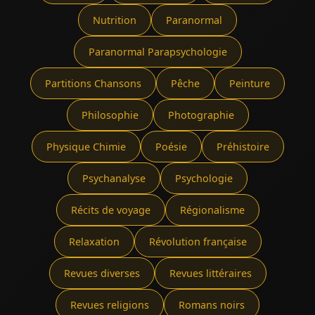
Nutrition
Paranormal
Paranormal Parapsychologie
Partitions Chansons
Pêche
Peinture
Philosophie
Photographie
Physique Chimie
Poésie
Préhistoire
Psychanalyse
Psychologie
Récits de voyage
Régionalisme
Relaxation
Révolution française
Revues diverses
Revues littéraires
Revues religions
Romans noirs