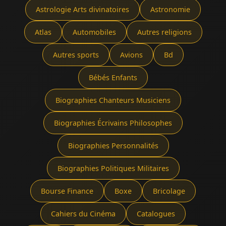
Astrologie Arts divinatoires
Astronomie
Atlas
Automobiles
Autres religions
Autres sports
Avions
Bd
Bébés Enfants
Biographies Chanteurs Musiciens
Biographies Écrivains Philosophes
Biographies Personnalités
Biographies Politiques Militaires
Bourse Finance
Boxe
Bricolage
Cahiers du Cinéma
Catalogues