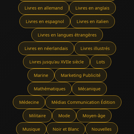
Livres en allemand
Livres en anglais
Livres en espagnol
Livres en italien
Livres en langues étrangères
Livres en néerlandais
Livres illustrés
Livres jusqu'au XVIIe siècle
Lots
Marine
Marketing Publicité
Mathématiques
Mécanique
Médecine
Médias Communication Édition
Militaire
Mode
Moyen-âge
Musique
Noir et Blanc
Nouvelles