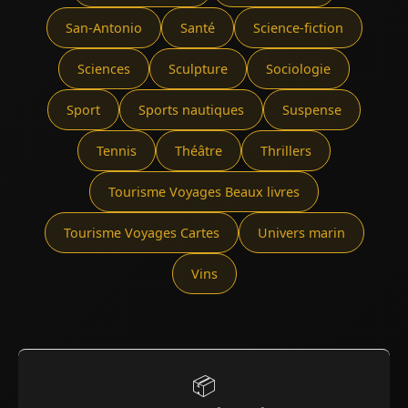
San-Antonio
Santé
Science-fiction
Sciences
Sculpture
Sociologie
Sport
Sports nautiques
Suspense
Tennis
Théâtre
Thrillers
Tourisme Voyages Beaux livres
Tourisme Voyages Cartes
Univers marin
Vins
📦