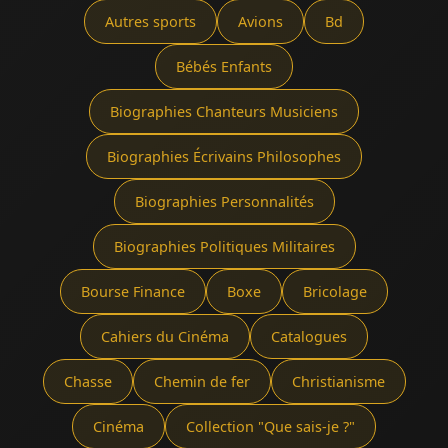
Autres sports
Avions
Bd
Bébés Enfants
Biographies Chanteurs Musiciens
Biographies Écrivains Philosophes
Biographies Personnalités
Biographies Politiques Militaires
Bourse Finance
Boxe
Bricolage
Cahiers du Cinéma
Catalogues
Chasse
Chemin de fer
Christianisme
Cinéma
Collection "Que sais-je ?"