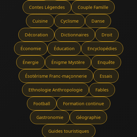
Contes Légendes
Couple Famille
Cuisine
Cyclisme
Danse
Décoration
Dictionnaires
Droit
Économie
Éducation
Encyclopédies
Énergie
Énigme Mystère
Enquête
Ésotérisme Franc-maçonnerie
Essais
Ethnologie Anthropologie
Fables
Football
Formation continue
Gastronomie
Géographie
Guides touristiques