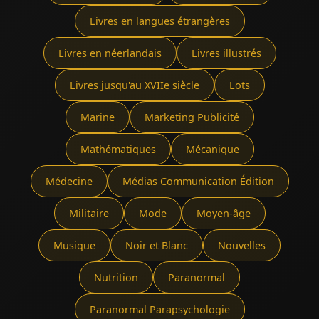
Livres en langues étrangères
Livres en néerlandais
Livres illustrés
Livres jusqu'au XVIIe siècle
Lots
Marine
Marketing Publicité
Mathématiques
Mécanique
Médecine
Médias Communication Édition
Militaire
Mode
Moyen-âge
Musique
Noir et Blanc
Nouvelles
Nutrition
Paranormal
Paranormal Parapsychologie