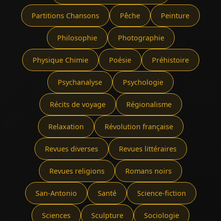
Partitions Chansons
Pêche
Peinture
Philosophie
Photographie
Physique Chimie
Poésie
Préhistoire
Psychanalyse
Psychologie
Récits de voyage
Régionalisme
Relaxation
Révolution française
Revues diverses
Revues littéraires
Revues religions
Romans noirs
San-Antonio
Santé
Science-fiction
Sciences
Sculpture
Sociologie