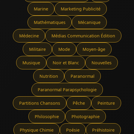
Marine
Marketing Publicité
Mathématiques
Mécanique
Médecine
Médias Communication Édition
Militaire
Mode
Moyen-âge
Musique
Noir et Blanc
Nouvelles
Nutrition
Paranormal
Paranormal Parapsychologie
Partitions Chansons
Pêche
Peinture
Philosophie
Photographie
Physique Chimie
Poésie
Préhistoire