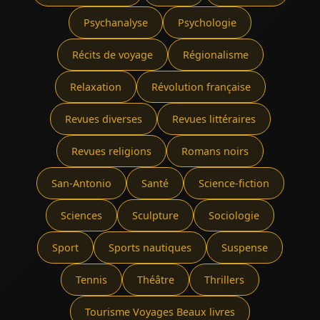
Psychanalyse
Psychologie
Récits de voyage
Régionalisme
Relaxation
Révolution française
Revues diverses
Revues littéraires
Revues religions
Romans noirs
San-Antonio
Santé
Science-fiction
Sciences
Sculpture
Sociologie
Sport
Sports nautiques
Suspense
Tennis
Théâtre
Thrillers
Tourisme Voyages Beaux livres