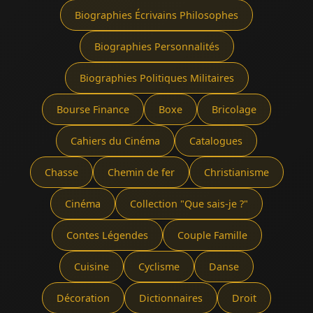
Biographies Écrivains Philosophes
Biographies Personnalités
Biographies Politiques Militaires
Bourse Finance
Boxe
Bricolage
Cahiers du Cinéma
Catalogues
Chasse
Chemin de fer
Christianisme
Cinéma
Collection "Que sais-je ?"
Contes Légendes
Couple Famille
Cuisine
Cyclisme
Danse
Décoration
Dictionnaires
Droit