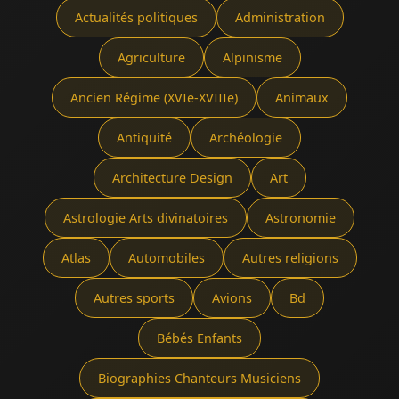
Actualités politiques
Administration
Agriculture
Alpinisme
Ancien Régime (XVIe-XVIIIe)
Animaux
Antiquité
Archéologie
Architecture Design
Art
Astrologie Arts divinatoires
Astronomie
Atlas
Automobiles
Autres religions
Autres sports
Avions
Bd
Bébés Enfants
Biographies Chanteurs Musiciens