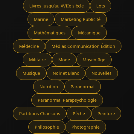
Livres jusqu'au XVIIe siècle
Lots
Marine
Marketing Publicité
Mathématiques
Mécanique
Médecine
Médias Communication Édition
Militaire
Mode
Moyen-âge
Musique
Noir et Blanc
Nouvelles
Nutrition
Paranormal
Paranormal Parapsychologie
Partitions Chansons
Pêche
Peinture
Philosophie
Photographie