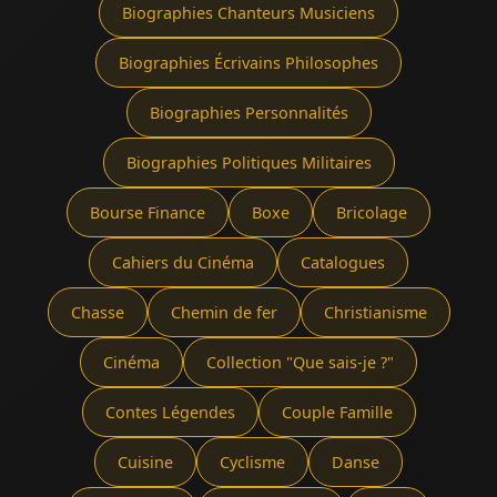
Biographies Chanteurs Musiciens
Biographies Écrivains Philosophes
Biographies Personnalités
Biographies Politiques Militaires
Bourse Finance
Boxe
Bricolage
Cahiers du Cinéma
Catalogues
Chasse
Chemin de fer
Christianisme
Cinéma
Collection "Que sais-je ?"
Contes Légendes
Couple Famille
Cuisine
Cyclisme
Danse