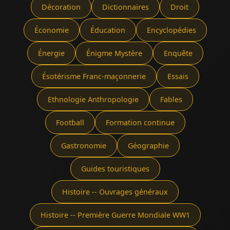
Décoration
Dictionnaires
Droit
Économie
Éducation
Encyclopédies
Énergie
Énigme Mystère
Enquête
Ésotérisme Franc-maçonnerie
Essais
Ethnologie Anthropologie
Fables
Football
Formation continue
Gastronomie
Géographie
Guides touristiques
Histoire -- Ouvrages généraux
Histoire -- Première Guerre Mondiale WW1