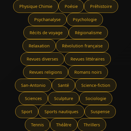
Physique Chimie
Poésie
Préhistoire
Psychanalyse
Psychologie
Récits de voyage
Régionalisme
Relaxation
Révolution française
Revues diverses
Revues littéraires
Revues religions
Romans noirs
San-Antonio
Santé
Science-fiction
Sciences
Sculpture
Sociologie
Sport
Sports nautiques
Suspense
Tennis
Théâtre
Thrillers