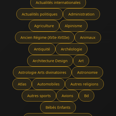
Actualités internationales
Actualités politiques
Administration
Agriculture
Alpinisme
Ancien Régime (XVIe-XVIIIe)
Animaux
Antiquité
Archéologie
Architecture Design
Art
Astrologie Arts divinatoires
Astronomie
Atlas
Automobiles
Autres religions
Autres sports
Avions
Bd
Bébés Enfants