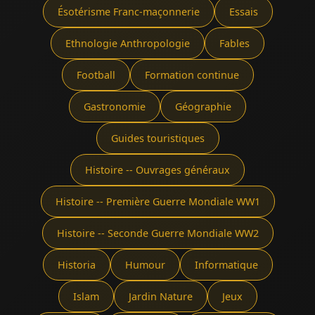
Ésotérisme Franc-maçonnerie
Essais
Ethnologie Anthropologie
Fables
Football
Formation continue
Gastronomie
Géographie
Guides touristiques
Histoire -- Ouvrages généraux
Histoire -- Première Guerre Mondiale WW1
Histoire -- Seconde Guerre Mondiale WW2
Historia
Humour
Informatique
Islam
Jardin Nature
Jeux