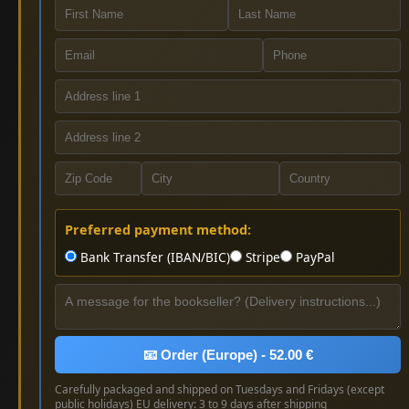
Preferred payment method:
Bank Transfer (IBAN/BIC)
Stripe
PayPal
📧 Order (Europe) - 52.00 €
Carefully packaged and shipped on Tuesdays and Fridays (except
public holidays) EU delivery: 3 to 9 days after shipping