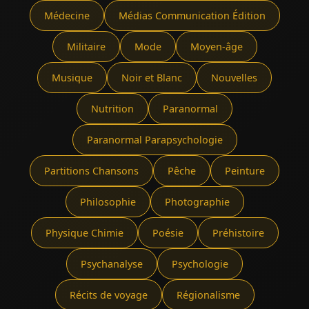
Médecine
Médias Communication Édition
Militaire
Mode
Moyen-âge
Musique
Noir et Blanc
Nouvelles
Nutrition
Paranormal
Paranormal Parapsychologie
Partitions Chansons
Pêche
Peinture
Philosophie
Photographie
Physique Chimie
Poésie
Préhistoire
Psychanalyse
Psychologie
Récits de voyage
Régionalisme