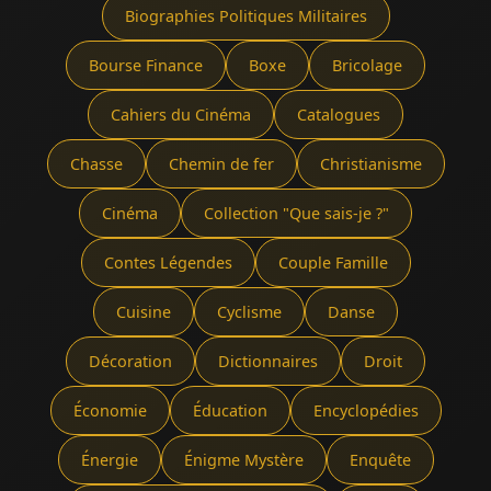
Biographies Politiques Militaires
Bourse Finance
Boxe
Bricolage
Cahiers du Cinéma
Catalogues
Chasse
Chemin de fer
Christianisme
Cinéma
Collection "Que sais-je ?"
Contes Légendes
Couple Famille
Cuisine
Cyclisme
Danse
Décoration
Dictionnaires
Droit
Économie
Éducation
Encyclopédies
Énergie
Énigme Mystère
Enquête