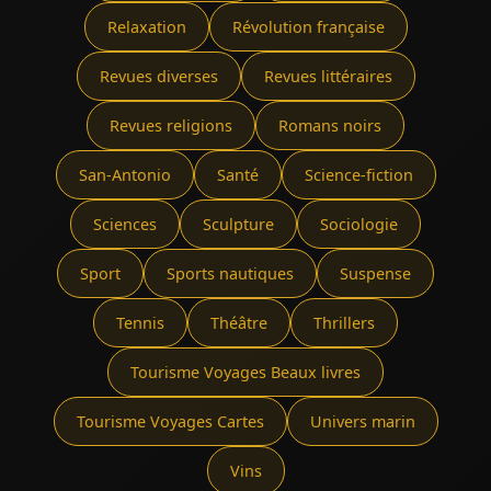
Relaxation
Révolution française
Revues diverses
Revues littéraires
Revues religions
Romans noirs
San-Antonio
Santé
Science-fiction
Sciences
Sculpture
Sociologie
Sport
Sports nautiques
Suspense
Tennis
Théâtre
Thrillers
Tourisme Voyages Beaux livres
Tourisme Voyages Cartes
Univers marin
Vins