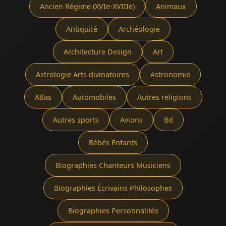
Ancien Régime (XVIe-XVIIIe)
Animaux
Antiquité
Archéologie
Architecture Design
Art
Astrologie Arts divinatoires
Astronomie
Atlas
Automobiles
Autres religions
Autres sports
Avions
Bd
Bébés Enfants
Biographies Chanteurs Musiciens
Biographies Écrivains Philosophes
Biographies Personnalités