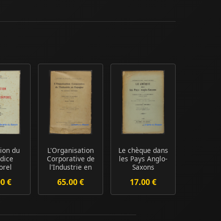
tion du
L'Organisation
Le chèque dans
dice
Corporative de
les Pays Anglo-
orel
l'Industrie en
Saxons
Espagne Un...
00 €
65.00 €
17.00 €