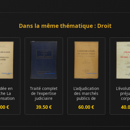
Dans la même thématique : Droit
Idée en
Traité complet
L'adjudication
L'évolu
he La
de l'expertise
des marchés
préju
nsation
judiciaire
publics de
corp
anisée
travaux et de
00 €
39.50 €
60.00 €
40.
fou...