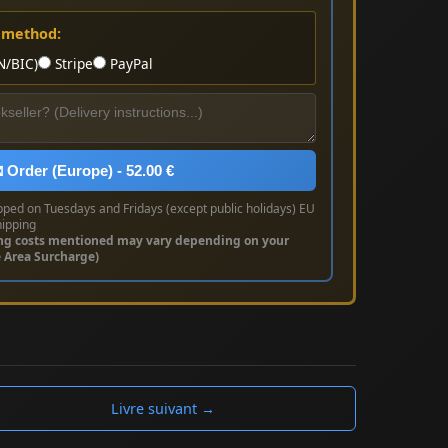
 method:
N/BIC)
Stripe
PayPal
 Order (Europe) - 52.00 €
pped on Tuesdays and Fridays (except public holidays) EU
hipping
ng costs mentioned may vary depending on your
e Area Surcharge)
Livre suivant →