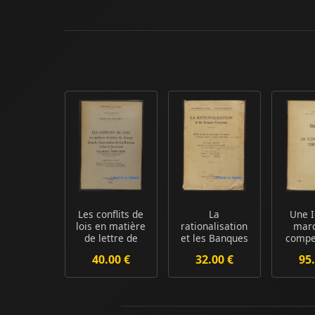
Les conflits de
La
Une 
lois en matière
rationalisation
marc
de lettre de
et les Banques
compe
change dan...
Françaises
org
40.00 €
32.00 €
95.