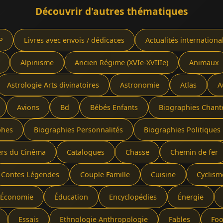
Découvrir d'autres thématiques
P
Livres avec envois / dédicaces
Actualités internationa
Alpinisme
Ancien Régime (XVIe-XVIIIe)
Animaux
Astrologie Arts divinatoires
Astronomie
Atlas
A
Avions
Bd
Bébés Enfants
Biographies Chant
phes
Biographies Personnalités
Biographies Politiques 
ers du Cinéma
Catalogues
Chasse
Chemin de fer
Contes Légendes
Couple Famille
Cuisine
Cyclism
Économie
Éducation
Encyclopédies
Énergie
Essais
Ethnologie Anthropologie
Fables
Foo