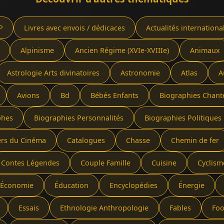
P
Livres avec envois / dédicaces
Actualités internationa
Alpinisme
Ancien Régime (XVIe-XVIIIe)
Animaux
Astrologie Arts divinatoires
Astronomie
Atlas
A
Avions
Bd
Bébés Enfants
Biographies Chant
phes
Biographies Personnalités
Biographies Politiques 
ers du Cinéma
Catalogues
Chasse
Chemin de fer
Contes Légendes
Couple Famille
Cuisine
Cyclism
Économie
Éducation
Encyclopédies
Énergie
Essais
Ethnologie Anthropologie
Fables
Foo