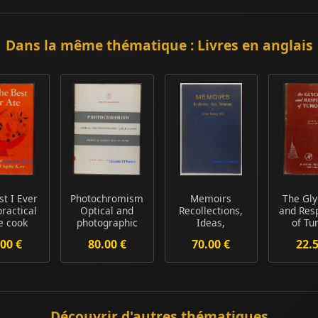
Dans la même thématique : Livres en anglais
st I Ever
Photochromism
Memoirs
The Gly
practical
Optical and
Recollections,
and Resp
 cook
photographic
Ideas,
of Tu
ook
applications
Reflections
00 €
80.00 €
70.00 €
22.
Découvrir d'autres thématiques