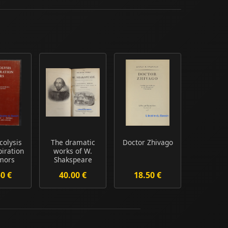
colysis
The dramatic
Doctor Zhivago
iration
works of W.
mors
Shakspeare
50 €
40.00 €
18.50 €