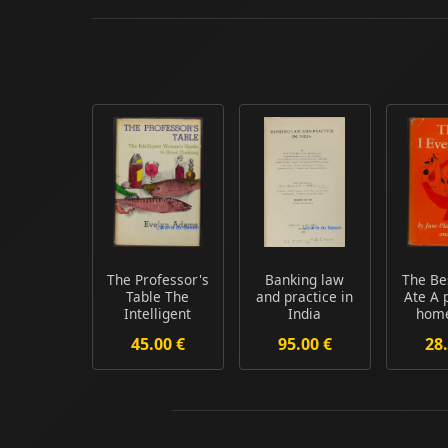
The Professor's
Banking law
The Be
Table The
and practice in
Ate A 
Intelligent
India
home
Woman's Guide
b
45.00 €
95.00 €
28.
to ...