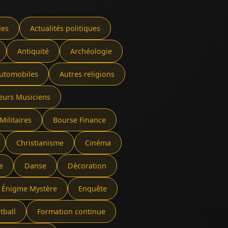
les
Actualités politiques
Antiquité
Archéologie
utomobiles
Autres religions
eurs Musiciens
Militaires
Bourse Finance
Christianisme
Cinéma
e
Danse
Décoration
Énigme Mystère
Enquête
tball
Formation continue