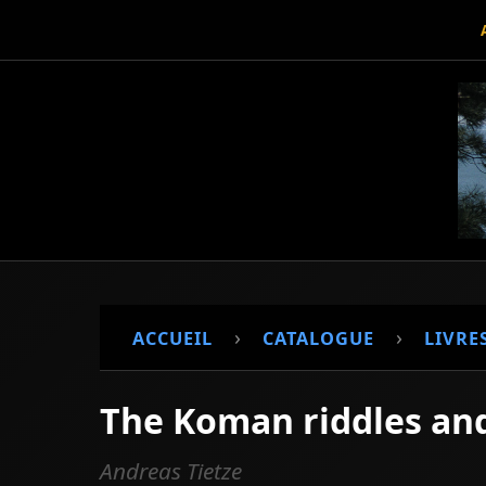
›
›
ACCUEIL
CATALOGUE
LIVRE
The Koman riddles and
Andreas Tietze