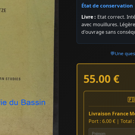
État de conservation
Livre :
Etat correct. In
avec mouillures. Légère
d'ouvrage sans conséqu
💬
Une quest
55.00 €
🇫
Livraison France Mé
Port : 6.00 € | Total 