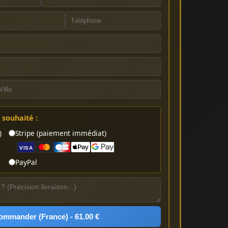
souhaité :
)
Stripe (paiement immédiat)
VISA
PayPal
ommander (France) - 61.00 €