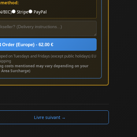
 method:
N/BIC)
Stripe
PayPal
 Order (Europe) - 62.00 €
pped on Tuesdays and Fridays (except public holidays) EU
hipping
ng costs mentioned may vary depending on your
e Area Surcharge)
Livre suivant →