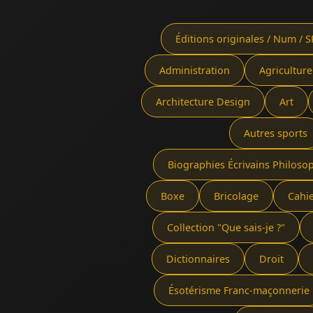
Éditions originales / Num / S
Administration
Agriculture
Architecture Design
Art
Autres sports
Biographies Écrivains Philoso
Boxe
Bricolage
Cahi
Collection "Que sais-je ?"
Dictionnaires
Droit
Ésotérisme Franc-maçonnerie