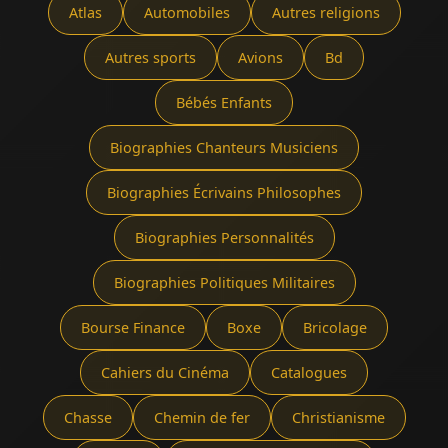
Atlas
Automobiles
Autres religions
Autres sports
Avions
Bd
Bébés Enfants
Biographies Chanteurs Musiciens
Biographies Écrivains Philosophes
Biographies Personnalités
Biographies Politiques Militaires
Bourse Finance
Boxe
Bricolage
Cahiers du Cinéma
Catalogues
Chasse
Chemin de fer
Christianisme