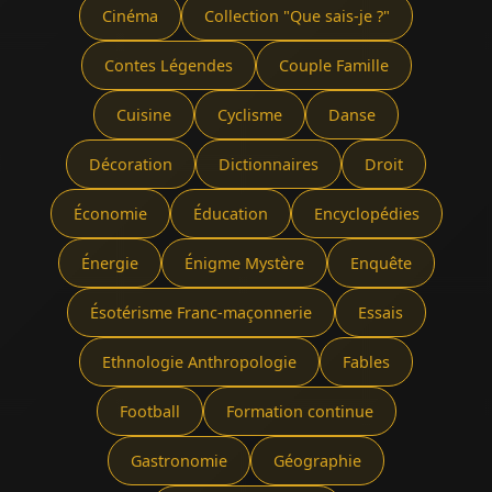
Cinéma
Collection "Que sais-je ?"
Contes Légendes
Couple Famille
Cuisine
Cyclisme
Danse
Décoration
Dictionnaires
Droit
Économie
Éducation
Encyclopédies
Énergie
Énigme Mystère
Enquête
Ésotérisme Franc-maçonnerie
Essais
Ethnologie Anthropologie
Fables
Football
Formation continue
Gastronomie
Géographie