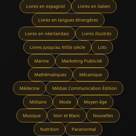
Livres en espagnol
Livres en italien
Livres en langues étrangères
Livres en néerlandais
Livres illustrés
Livres jusqu'au XVIIe siècle
Lots
Marine
Marketing Publicité
Mathématiques
Mécanique
Médecine
Médias Communication Édition
Militaire
Mode
Moyen-âge
Musique
Noir et Blanc
Nouvelles
Nutrition
Paranormal