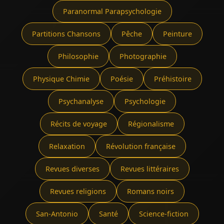
Paranormal Parapsychologie
Partitions Chansons
Pêche
Peinture
Philosophie
Photographie
Physique Chimie
Poésie
Préhistoire
Psychanalyse
Psychologie
Récits de voyage
Régionalisme
Relaxation
Révolution française
Revues diverses
Revues littéraires
Revues religions
Romans noirs
San-Antonio
Santé
Science-fiction