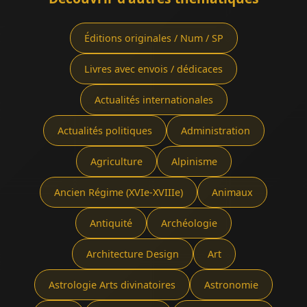
Éditions originales / Num / SP
Livres avec envois / dédicaces
Actualités internationales
Actualités politiques
Administration
Agriculture
Alpinisme
Ancien Régime (XVIe-XVIIIe)
Animaux
Antiquité
Archéologie
Architecture Design
Art
Astrologie Arts divinatoires
Astronomie