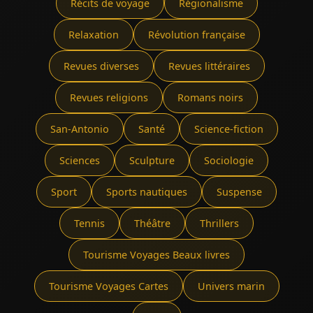
Récits de voyage
Régionalisme
Relaxation
Révolution française
Revues diverses
Revues littéraires
Revues religions
Romans noirs
San-Antonio
Santé
Science-fiction
Sciences
Sculpture
Sociologie
Sport
Sports nautiques
Suspense
Tennis
Théâtre
Thrillers
Tourisme Voyages Beaux livres
Tourisme Voyages Cartes
Univers marin