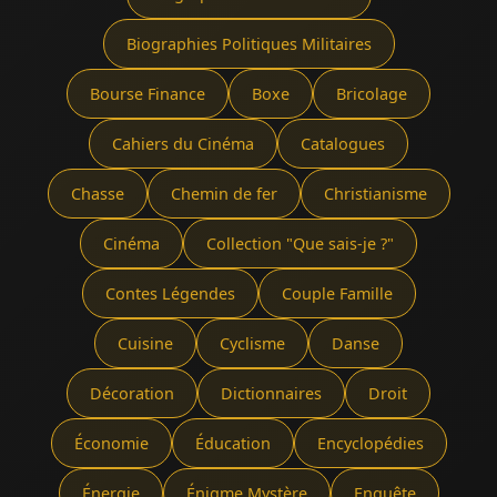
Biographies Politiques Militaires
Bourse Finance
Boxe
Bricolage
Cahiers du Cinéma
Catalogues
Chasse
Chemin de fer
Christianisme
Cinéma
Collection "Que sais-je ?"
Contes Légendes
Couple Famille
Cuisine
Cyclisme
Danse
Décoration
Dictionnaires
Droit
Économie
Éducation
Encyclopédies
Énergie
Énigme Mystère
Enquête