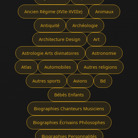
Ancien Régime (XVIe-XVIIIe)
Animaux
Antiquité
Archéologie
Architecture Design
Art
Astrologie Arts divinatoires
Astronomie
Atlas
Automobiles
Autres religions
Autres sports
Avions
Bd
Bébés Enfants
Biographies Chanteurs Musiciens
Biographies Écrivains Philosophes
Biographies Personnalités