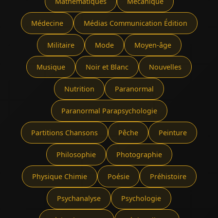
Mathématiques
Mécanique
Médecine
Médias Communication Édition
Militaire
Mode
Moyen-âge
Musique
Noir et Blanc
Nouvelles
Nutrition
Paranormal
Paranormal Parapsychologie
Partitions Chansons
Pêche
Peinture
Philosophie
Photographie
Physique Chimie
Poésie
Préhistoire
Psychanalyse
Psychologie