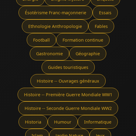
Ésotérisme Franc-maçonnerie
Essais
Ethnologie Anthropologie
Fables
Football
Formation continue
Gastronomie
Géographie
Guides touristiques
Histoire -- Ouvrages généraux
Histoire -- Première Guerre Mondiale WW1
Histoire -- Seconde Guerre Mondiale WW2
Historia
Humour
Informatique
Islam
Jardin Nature
Jeux