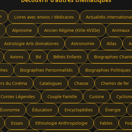
P
Livres avec envois / dédicaces
Actualités internationa
Alpinisme
Ancien Régime (XVIe-XVIIIe)
Animaux
Astrologie Arts divinatoires
Astronomie
Atlas
A
Avions
Bd
Bébés Enfants
Biographies Chant
phes
Biographies Personnalités
Biographies Politiques 
ers du Cinéma
Catalogues
Chasse
Chemin de fer
Contes Légendes
Couple Famille
Cuisine
Cyclism
Économie
Éducation
Encyclopédies
Énergie
Essais
Ethnologie Anthropologie
Fables
Foo