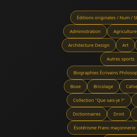
Éditions originales / Num / S
Administration
Agriculture
Architecture Design
Art
Autres sports
Biographies Écrivains Philoso
Boxe
Bricolage
Cahi
Collection "Que sais-je ?"
Dictionnaires
Droit
Ésotérisme Franc-maçonnerie