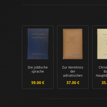
Die jiddische
Zur Kenntniss
Chro
sprache
der
B
adriatischen
Hauptd
Anneliden
Gesc
59.00 €
37.00 €
35.
Dritter Beitra...