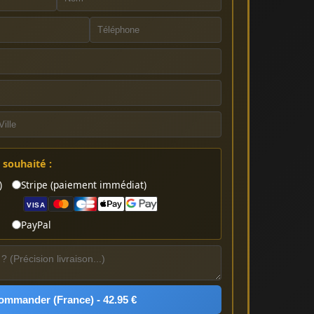
souhaité :
)
Stripe (paiement immédiat)
VISA
PayPal
ommander (France) - 42.95 €