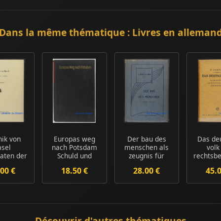
Dans la même thématique : Livres en alleman
nik von
Europas weg
Der bau des
Das de
asel
nach Potsdam
menschen als
volk
aten der
Schuld und
zeugnis für
rechtsbe
hichte
schicksal im
seine
reic
00 €
18.50 €
28.00 €
45.
donaur...
vergangenhei...
staats
Découvrir d'autres thématiques