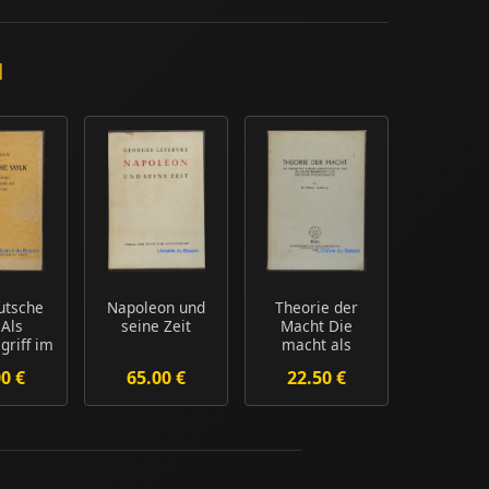
d
utsche
Napoleon und
Theorie der
 Als
seine Zeit
Macht Die
griff im
macht als
hs-
soziale
00 €
65.00 €
22.50 €
rec...
grundtatsache
u...