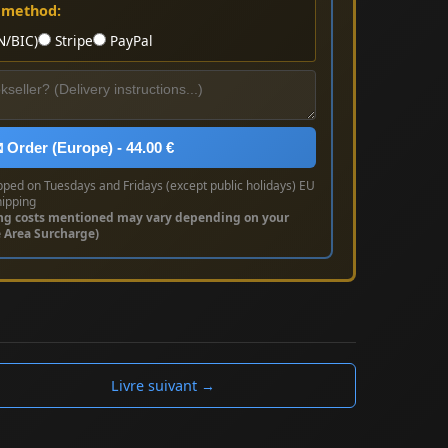
 method:
N/BIC)
Stripe
PayPal
 Order (Europe) - 44.00 €
pped on Tuesdays and Fridays (except public holidays) EU
hipping
ng costs mentioned may vary depending on your
e Area Surcharge)
Livre suivant →