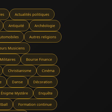
les
Actualités politiques
Antiquité
Archéologie
utomobiles
Autres religions
eurs Musiciens
Militaires
Bourse Finance
Christianisme
Cinéma
e
Danse
Décoration
Énigme Mystère
Enquête
tball
Formation continue