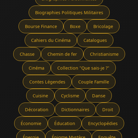
Biographies Politiques Militaires
Bourse Finance
Boxe
Bricolage
Cahiers du Cinéma
Catalogues
Chasse
Chemin de fer
Christianisme
Cinéma
Collection "Que sais-je ?"
Contes Légendes
Couple Famille
Cuisine
Cyclisme
Danse
Décoration
Dictionnaires
Droit
Économie
Éducation
Encyclopédies
Énergie
Énigme Mystère
Enquête