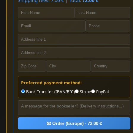
Shipping fees: 7.00 € | Total:
72.00 €
Preferred payment method:
Bank Transfer (IBAN/BIC)
Stripe
PayPal
📧 Order (Europe) - 72.00 €