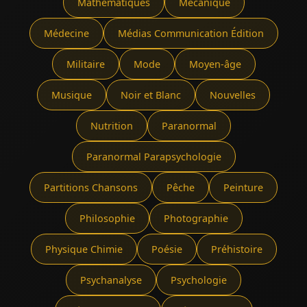
Mathématiques
Mécanique
Médecine
Médias Communication Édition
Militaire
Mode
Moyen-âge
Musique
Noir et Blanc
Nouvelles
Nutrition
Paranormal
Paranormal Parapsychologie
Partitions Chansons
Pêche
Peinture
Philosophie
Photographie
Physique Chimie
Poésie
Préhistoire
Psychanalyse
Psychologie