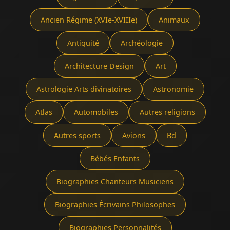
Ancien Régime (XVIe-XVIIIe)
Animaux
Antiquité
Archéologie
Architecture Design
Art
Astrologie Arts divinatoires
Astronomie
Atlas
Automobiles
Autres religions
Autres sports
Avions
Bd
Bébés Enfants
Biographies Chanteurs Musiciens
Biographies Écrivains Philosophes
Biographies Personnalités