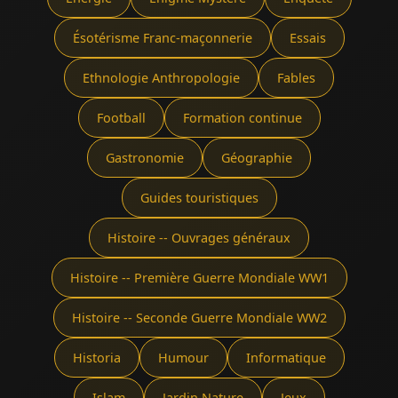
Ésotérisme Franc-maçonnerie
Essais
Ethnologie Anthropologie
Fables
Football
Formation continue
Gastronomie
Géographie
Guides touristiques
Histoire -- Ouvrages généraux
Histoire -- Première Guerre Mondiale WW1
Histoire -- Seconde Guerre Mondiale WW2
Historia
Humour
Informatique
Islam
Jardin Nature
Jeux