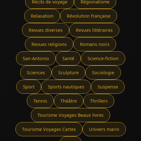
Récits de voyage
Régionalisme
Relaxation
Révolution française
Revues diverses
Revues littéraires
Revues religions
Romans noirs
San-Antonio
Santé
Science-fiction
Sciences
Sculpture
Sociologie
Sport
Sports nautiques
Suspense
Tennis
Théâtre
Thrillers
Tourisme Voyages Beaux livres
Tourisme Voyages Cartes
Univers marin