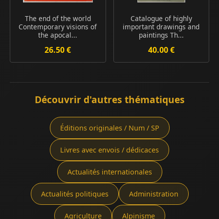
The end of the world
Catalogue of highly
Contemporary visions of
important drawings and
the apocal...
paintings Th...
26.50 €
40.00 €
Découvrir d'autres thématiques
Éditions originales / Num / SP
Livres avec envois / dédicaces
Actualités internationales
Actualités politiques
Administration
Agriculture
Alpinisme