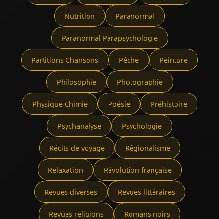
Nutrition
Paranormal
Paranormal Parapsychologie
Partitions Chansons
Pêche
Peinture
Philosophie
Photographie
Physique Chimie
Poésie
Préhistoire
Psychanalyse
Psychologie
Récits de voyage
Régionalisme
Relaxation
Révolution française
Revues diverses
Revues littéraires
Revues religions
Romans noirs