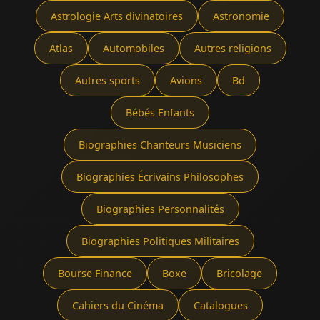
Astrologie Arts divinatoires
Astronomie
Atlas
Automobiles
Autres religions
Autres sports
Avions
Bd
Bébés Enfants
Biographies Chanteurs Musiciens
Biographies Écrivains Philosophes
Biographies Personnalités
Biographies Politiques Militaires
Bourse Finance
Boxe
Bricolage
Cahiers du Cinéma
Catalogues