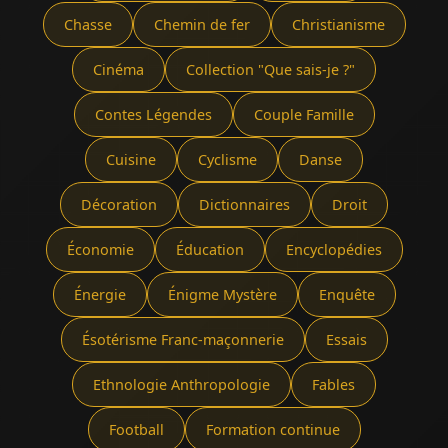
Chasse
Chemin de fer
Christianisme
Cinéma
Collection "Que sais-je ?"
Contes Légendes
Couple Famille
Cuisine
Cyclisme
Danse
Décoration
Dictionnaires
Droit
Économie
Éducation
Encyclopédies
Énergie
Énigme Mystère
Enquête
Ésotérisme Franc-maçonnerie
Essais
Ethnologie Anthropologie
Fables
Football
Formation continue