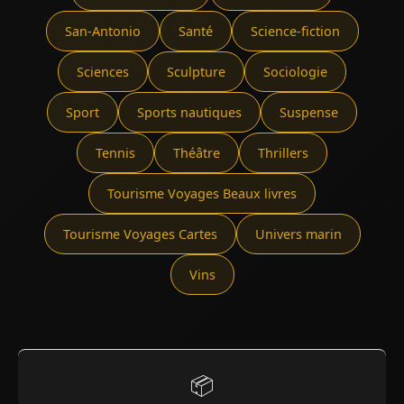
San-Antonio
Santé
Science-fiction
Sciences
Sculpture
Sociologie
Sport
Sports nautiques
Suspense
Tennis
Théâtre
Thrillers
Tourisme Voyages Beaux livres
Tourisme Voyages Cartes
Univers marin
Vins
📦