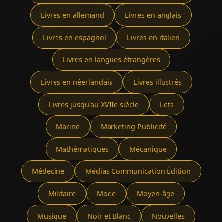
Livres en allemand
Livres en anglais
Livres en espagnol
Livres en italien
Livres en langues étrangères
Livres en néerlandais
Livres illustrés
Livres jusqu'au XVIIe siècle
Lots
Marine
Marketing Publicité
Mathématiques
Mécanique
Médecine
Médias Communication Édition
Militaire
Mode
Moyen-âge
Musique
Noir et Blanc
Nouvelles