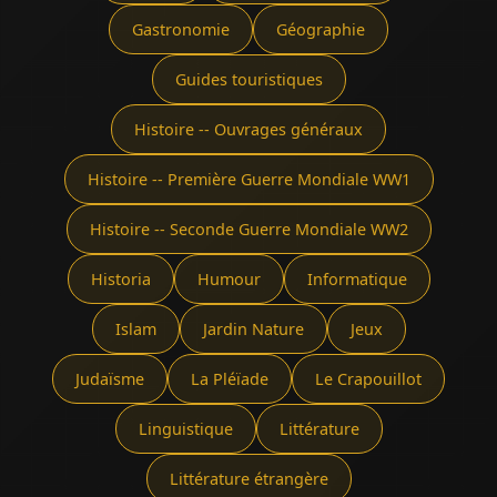
Gastronomie
Géographie
Guides touristiques
Histoire -- Ouvrages généraux
Histoire -- Première Guerre Mondiale WW1
Histoire -- Seconde Guerre Mondiale WW2
Historia
Humour
Informatique
Islam
Jardin Nature
Jeux
Judaïsme
La Pléïade
Le Crapouillot
Linguistique
Littérature
Littérature étrangère