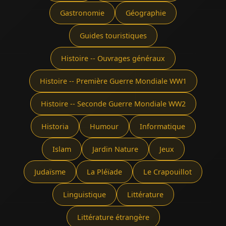
Gastronomie
Géographie
Guides touristiques
Histoire -- Ouvrages généraux
Histoire -- Première Guerre Mondiale WW1
Histoire -- Seconde Guerre Mondiale WW2
Historia
Humour
Informatique
Islam
Jardin Nature
Jeux
Judaïsme
La Pléïade
Le Crapouillot
Linguistique
Littérature
Littérature étrangère