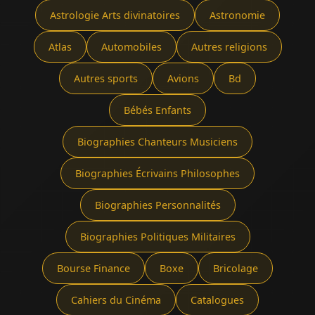
Astrologie Arts divinatoires
Astronomie
Atlas
Automobiles
Autres religions
Autres sports
Avions
Bd
Bébés Enfants
Biographies Chanteurs Musiciens
Biographies Écrivains Philosophes
Biographies Personnalités
Biographies Politiques Militaires
Bourse Finance
Boxe
Bricolage
Cahiers du Cinéma
Catalogues