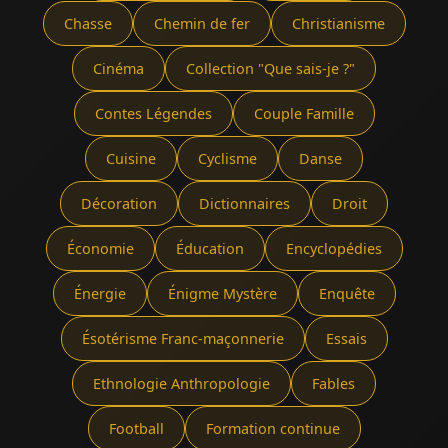
Chasse
Chemin de fer
Christianisme
Cinéma
Collection "Que sais-je ?"
Contes Légendes
Couple Famille
Cuisine
Cyclisme
Danse
Décoration
Dictionnaires
Droit
Économie
Éducation
Encyclopédies
Énergie
Énigme Mystère
Enquête
Ésotérisme Franc-maçonnerie
Essais
Ethnologie Anthropologie
Fables
Football
Formation continue