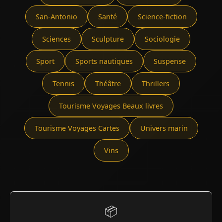
San-Antonio
Santé
Science-fiction
Sciences
Sculpture
Sociologie
Sport
Sports nautiques
Suspense
Tennis
Théâtre
Thrillers
Tourisme Voyages Beaux livres
Tourisme Voyages Cartes
Univers marin
Vins
📦