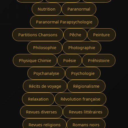
Nutrition
Paranormal
Paranormal Parapsychologie
Partitions Chansons
Pêche
Peinture
Philosophie
Photographie
Physique Chimie
Poésie
Préhistoire
Psychanalyse
Psychologie
Récits de voyage
Régionalisme
Relaxation
Révolution française
Revues diverses
Revues littéraires
Revues religions
Romans noirs