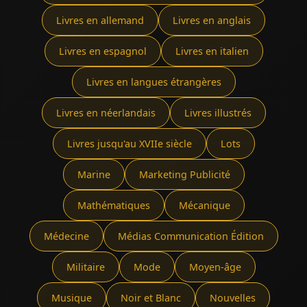
Livres en allemand
Livres en anglais
Livres en espagnol
Livres en italien
Livres en langues étrangères
Livres en néerlandais
Livres illustrés
Livres jusqu'au XVIIe siècle
Lots
Marine
Marketing Publicité
Mathématiques
Mécanique
Médecine
Médias Communication Édition
Militaire
Mode
Moyen-âge
Musique
Noir et Blanc
Nouvelles