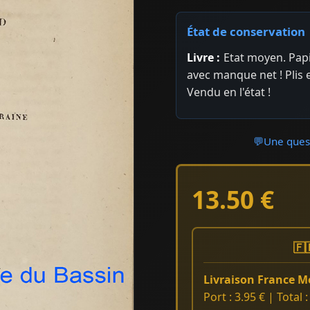
État de conservation
Livre :
Etat moyen. Papi
avec manque net ! Plis
Vendu en l'état !
💬
Une quest
13.50 €
🇫
Livraison France Mé
Port : 3.95 € | Total 