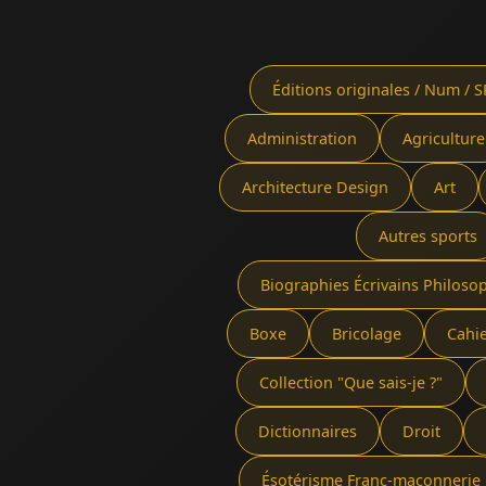
Éditions originales / Num / S
Administration
Agriculture
Architecture Design
Art
Autres sports
Biographies Écrivains Philoso
Boxe
Bricolage
Cahi
Collection "Que sais-je ?"
Dictionnaires
Droit
Ésotérisme Franc-maçonnerie