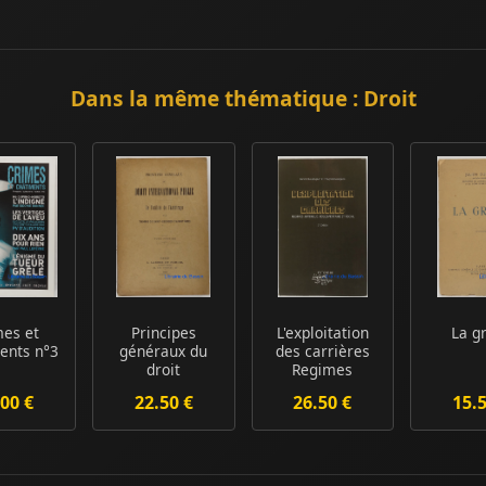
Dans la même thématique : Droit
mes et
Principes
L'exploitation
La g
ents n°3
généraux du
des carrières
droit
Regimes
international
juridique,
00 €
22.50 €
26.50 €
15.
public De l'u...
règleme...