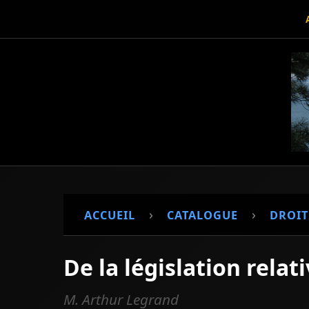
›
›
ACCUEIL
CATALOGUE
DROIT
De la législation relat
M. Arthur Legrand