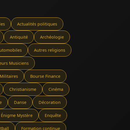
les
Actualités politiques
Antiquité
Archéologie
utomobiles
Autres religions
eurs Musiciens
Militaires
Bourse Finance
Christianisme
Cinéma
e
Danse
Décoration
Énigme Mystère
Enquête
tball
Formation continue