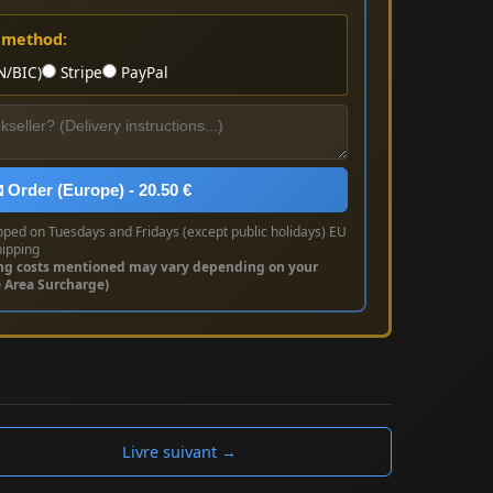
 method:
N/BIC)
Stripe
PayPal
 Order (Europe) - 20.50 €
pped on Tuesdays and Fridays (except public holidays) EU
hipping
ng costs mentioned may vary depending on your
e Area Surcharge)
Livre suivant →