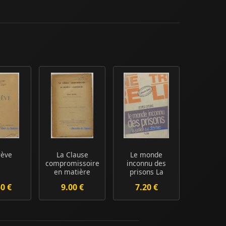
rève
La Clause
Le monde
compromissoire
inconnu des
en matière
prisons La
commerciale
justice vue d'en
50 €
9.00 €
7.20 €
bas