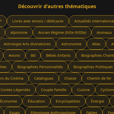
Découvrir d'autres thématiques
P
Livres avec envois / dédicaces
Actualités internationa
Alpinisme
Ancien Régime (XVIe-XVIIIe)
Animaux
Astrologie Arts divinatoires
Astronomie
Atlas
A
Avions
Bd
Bébés Enfants
Biographies Chant
phes
Biographies Personnalités
Biographies Politiques 
ers du Cinéma
Catalogues
Chasse
Chemin de fer
Contes Légendes
Couple Famille
Cuisine
Cyclism
Économie
Éducation
Encyclopédies
Énergie
Essais
Ethnologie Anthropologie
Fables
Foo