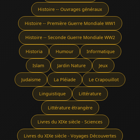
Histoire -- Ouvrages généraux
Histoire -- Première Guerre Mondiale WW1
Histoire -- Seconde Guerre Mondiale WW2
Historia
Humour
Informatique
Islam
Jardin Nature
Jeux
Judaïsme
La Pléïade
Le Crapouillot
Linguistique
Littérature
Littérature étrangère
Livres du XIXe siècle - Sciences
Livres du XIXe siècle - Voyages Découvertes