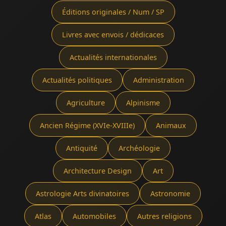
Éditions originales / Num / SP
Livres avec envois / dédicaces
Actualités internationales
Actualités politiques
Administration
Agriculture
Alpinisme
Ancien Régime (XVIe-XVIIIe)
Animaux
Antiquité
Archéologie
Architecture Design
Art
Astrologie Arts divinatoires
Astronomie
Atlas
Automobiles
Autres religions