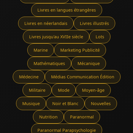
Livres en langues étrangères
Livres en néerlandais
Livres illustrés
Livres jusqu'au XVIIe siècle
Lots
Marine
Marketing Publicité
Mathématiques
Mécanique
Médecine
Médias Communication Édition
Militaire
Mode
Moyen-âge
Musique
Noir et Blanc
Nouvelles
Nutrition
Paranormal
Paranormal Parapsychologie