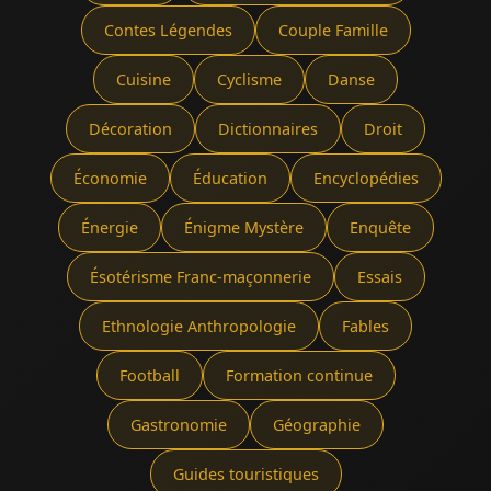
Contes Légendes
Couple Famille
Cuisine
Cyclisme
Danse
Décoration
Dictionnaires
Droit
Économie
Éducation
Encyclopédies
Énergie
Énigme Mystère
Enquête
Ésotérisme Franc-maçonnerie
Essais
Ethnologie Anthropologie
Fables
Football
Formation continue
Gastronomie
Géographie
Guides touristiques