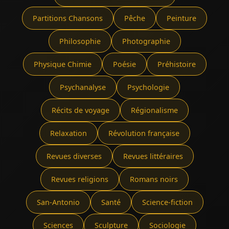
Partitions Chansons
Pêche
Peinture
Philosophie
Photographie
Physique Chimie
Poésie
Préhistoire
Psychanalyse
Psychologie
Récits de voyage
Régionalisme
Relaxation
Révolution française
Revues diverses
Revues littéraires
Revues religions
Romans noirs
San-Antonio
Santé
Science-fiction
Sciences
Sculpture
Sociologie