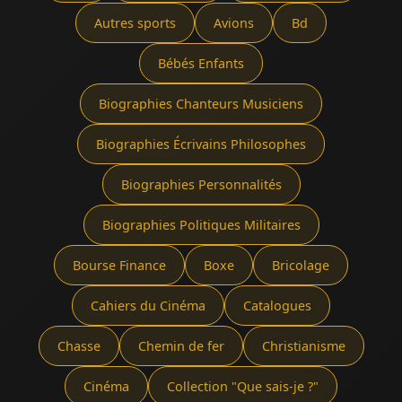
Autres sports
Avions
Bd
Bébés Enfants
Biographies Chanteurs Musiciens
Biographies Écrivains Philosophes
Biographies Personnalités
Biographies Politiques Militaires
Bourse Finance
Boxe
Bricolage
Cahiers du Cinéma
Catalogues
Chasse
Chemin de fer
Christianisme
Cinéma
Collection "Que sais-je ?"