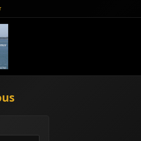
T
ous