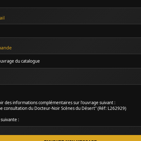
ail
emande