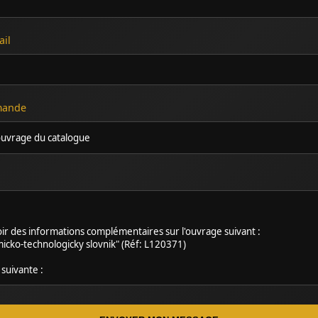
ail
emande