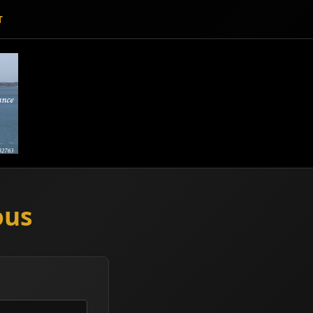
T
ous