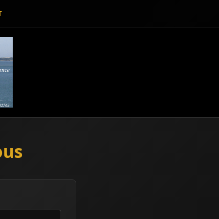
T
ous