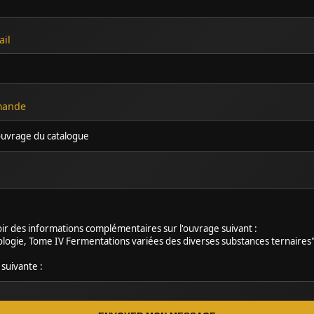
ail
emande